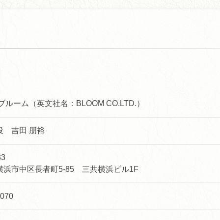
ブルーム（英文社名：BLOOM CO.LTD.）
役 吉田 朋裕
33
浜市中区長者町5-85 三共横浜ビル1F
9070