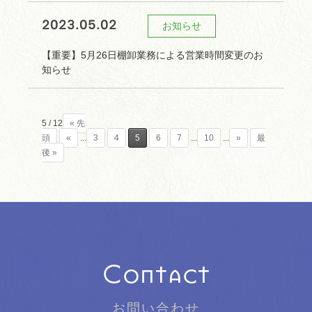
2023.05.02
お知らせ
【重要】5月26日棚卸業務による営業時間変更のお
知らせ
5 / 12
« 先
頭
«
...
3
4
5
6
7
...
10
...
»
最
後 »
お問い合わせ